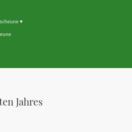
rscheune
heune
ten Jahres